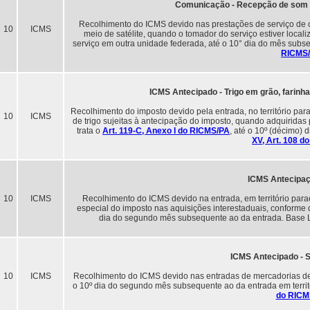
Comunicação - Recepção de som e
Recolhimento do ICMS devido nas prestações de serviço de 
10
ICMS
meio de satélite, quando o tomador do serviço estiver loca
serviço em outra unidade federada, até o 10° dia do mês subs
RICMS
ICMS Antecipado - Trigo em grão, farinha 
Recolhimento do imposto devido pela entrada, no território parae
10
ICMS
de trigo sujeitas à antecipação do imposto, quando adquiridas p
trata o
Art. 119-C, Anexo I do RICMS/PA
, até o 10º (décimo)
XV, Art. 108 d
ICMS Antecipaç
10
ICMS
Recolhimento do ICMS devido na entrada, em território para
especial do imposto nas aquisições interestaduais, conforme
dia do segundo mês subsequente ao da entrada. Base 
ICMS Antecipado - 
10
ICMS
Recolhimento do ICMS devido nas entradas de mercadorias dest
o 10º dia do segundo mês subsequente ao da entrada em terri
do RICM