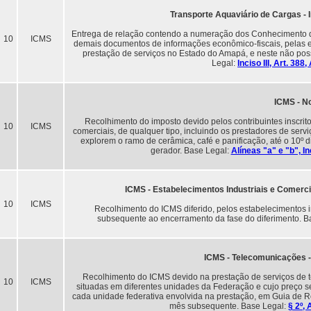
Transporte Aquaviário de Cargas -
Entrega de relação contendo a numeração dos Conhecimento d
10
ICMS
demais documentos de informações econômico-fiscais, pelas e
prestação de serviços no Estado do Amapá, e neste não possu
Legal:
Inciso III, Art. 38
ICMS - N
Recolhimento do imposto devido pelos contribuintes inscrit
10
ICMS
comerciais, de qualquer tipo, incluindo os prestadores de servi
explorem o ramo de cerâmica, café e panificação, até o 10º 
gerador. Base Legal:
Alíneas "a" e "b", I
ICMS - Estabelecimentos Industriais e Comerci
10
ICMS
Recolhimento do ICMS diferido, pelos estabelecimentos in
subsequente ao encerramento da fase do diferimento. B
ICMS - Telecomunicações 
Recolhimento do ICMS devido na prestação de serviços de 
10
ICMS
situadas em diferentes unidades da Federação e cujo preço se
cada unidade federativa envolvida na prestação, em Guia de R
mês subsequente. Base Legal:
§ 2º,