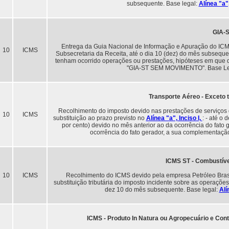
subsequente. Base legal:
Alínea "a"
GIA-
Entrega da Guia Nacional de Informação e Apuração do ICMS 
10
ICMS
Subsecretaria da Receita, até o dia 10 (dez) do mês subsequ
tenham ocorrido operações ou prestações, hipóteses em que 
"GIA-ST SEM MOVIMENTO". Base L
Transporte Aéreo - Exceto 
Recolhimento do imposto devido nas prestações de serviços d
10
ICMS
substituição ao prazo previsto no
Alínea "a", Inciso I,
: - até o
por cento) devido no mês anterior ao da ocorrência do fato g
ocorrência do fato gerador, a sua complementaçã
ICMS ST - Combustí
10
ICMS
Recolhimento do ICMS devido pela empresa Petróleo Brasi
substituição tributária do imposto incidente sobre as operaçõe
dez 10 do mês subsequente. Base legal:
Alí
ICMS - Produto In Natura ou Agropecuário e Contr