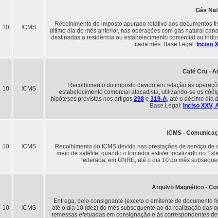
Gás Nat
Recolhimento do imposto apurado relativo aos documentos fis
10
ICMS
último dia do mês anterior, nas operações com gás natural canal
destinadas a residência ou estabelecimento comercial ou indust
cada mês. Base Legal:
Inciso 
Café Cru - A
Recolhimento do imposto devido em relação às operaçõe
10
ICMS
estabelecimento comercial atacadista, utilizando-se os códi
hipóteses previstas nos artigos
298
e
319-A
, até o décimo dia
Base Legal:
Inciso XXV, 
ICMS - Comunicaçã
10
ICMS
Recolhimento do ICMS devido nas prestações de serviço de 
meio de satélite, quando o tomador estiver localizado no Es
federada, em GNRE, até o dia 10 do mês subseque
Arquivo Magnético - Con
Entrega, pelo consignante (exceto o emitente de documento fisca
10
ICMS
até o dia 10 (dez) do mês subsequente ao da realização das o
remessas efetuadas em consignação e às correspondentes dev