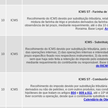
ICMS ST - Farinha de 
Recolhimento do ICMS devido por substituição tributária, relat
10
ICMS
mistura de farinha de trigo e produtos derivados da farinha
observância de tal prazo, mediante requerimento, até o dia 10
Roraima. Base Legal:
Ar
ICMS - Substituiç
Recolhimento do ICMS devido por substituição tributária, pelo s
das operações internas; 2) das operações internas e interest
10
ICMS
prazo específico fixado nos respectivos instrumentos; 3) da en
sem que haja sido feita a retenção do imposto pelo estabe
mediante requerimento do contribuinte ou responsável. Base 
do RICM
ICMS ST - Combustívei
Recolhimento do imposto devido por substituição tributária 
10
ICMS
derivados ou não de petróleo, e com outros produtos, nas con
hipóteses de que tratam os artigos
804
e
809 a 811
, até o 10º
tiver ocorrido a operação, desde que o contribuinte substituto 
Calendário de Obr