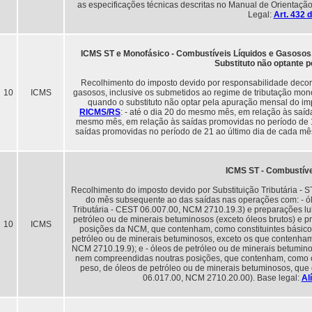
as especificações técnicas descritas no Manual de Orientação
Legal:
Art. 432
ICMS ST e Monofásico - Combustíveis Líquidos e Gasosos, L
Substituto não optante 
Recolhimento do imposto devido por responsabilidade decorr
10
ICMS
gasosos, inclusive os submetidos ao regime de tributação monofá
quando o substituto não optar pela apuração mensal do im
RICMS/RS
: - até o dia 20 do mesmo mês, em relação às saída
mesmo mês, em relação às saídas promovidas no período de 11
saídas promovidas no período de 21 ao último dia de cada mê
ICMS ST - Combustívei
Recolhimento do imposto devido por Substituição Tributária - S
do mês subsequente ao das saídas nas operações com: - óle
Tributária - CEST 06.007.00, NCM 2710.19.3) e preparações lub
petróleo ou de minerais betuminosos (exceto óleos brutos) e
10
ICMS
posições da NCM, que contenham, como constituintes básicos
petróleo ou de minerais betuminosos, exceto os que contenham
NCM 2710.19.9); e - óleos de petróleo ou de minerais betumino
nem compreendidas noutras posições, que contenham, como con
peso, de óleos de petróleo ou de minerais betuminosos, que
06.017.00, NCM 2710.20.00). Base legal:
Al