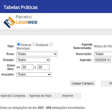
Agenda
Federal
Estadual
Tipo:
Março de 20
Selecionada:
Municipal
Área:
Descrição:
Estado:
Agenda:
Entre
de
a
dias:
Assunto:
Agenda Completa
Agenda de Hoje
Imprimir
Todas as obrigações do dia
10/3
-
409
obrigações encontradas