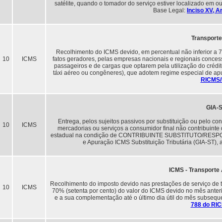
satélite, quando o tomador do serviço estiver localizado em o
Base Legal:
Inciso XV, A
Transport
Recolhimento do ICMS devido, em percentual não inferior a 7
10
ICMS
fatos geradores, pelas empresas nacionais e regionais concess
passageiros e de cargas que optarem pela utilização do crédi
táxi aéreo ou congêneres), que adotem regime especial de ap
RICMS
GIA-
Entrega, pelos sujeitos passivos por substituição ou pelo co
10
ICMS
mercadorias ou serviços a consumidor final não contribuinte 
estadual na condição de CONTRIBUINTE SUBSTITUTO/RESPO
e Apuração ICMS Substituição Tributária (GIA-ST), a
ICMS - Transporte 
Recolhimento do imposto devido nas prestações de serviço de tr
10
ICMS
70% (setenta por cento) do valor do ICMS devido no mês anterio
e a sua complementação até o último dia útil do mês subsequ
788 do RI