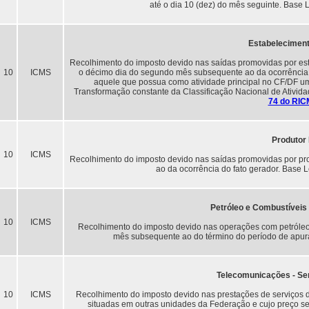
até o dia 10 (dez) do mês seguinte. Base 
Estabelecimento
Recolhimento do imposto devido nas saídas promovidas por estab
10
ICMS
o décimo dia do segundo mês subsequente ao da ocorrência d
aquele que possua como atividade principal no CF/DF um
Transformação constante da Classificação Nacional de Ativi
74 do RIC
Produtor 
10
ICMS
Recolhimento do imposto devido nas saídas promovidas por pro
ao da ocorrência do fato gerador. Base 
Petróleo e Combustíveis
10
ICMS
Recolhimento do imposto devido nas operações com petróleo 
mês subsequente ao do término do período de apur
Telecomunicações - Se
10
ICMS
Recolhimento do imposto devido nas prestações de serviços 
situadas em outras unidades da Federação e cujo preço sej