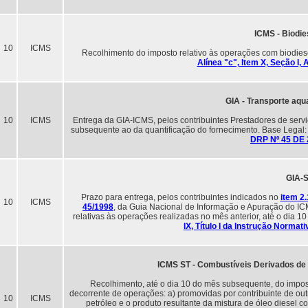
ICMS - Biodie
10
ICMS
Recolhimento do imposto relativo às operações com biodiese
Alínea "c", Item X, Seção I,
GIA - Transporte aqu
10
ICMS
Entrega da GIA-ICMS, pelos contribuintes Prestadores de servi
subsequente ao da quantificação do fornecimento. Base Legal
DRP Nº 45 DE 
GIA-
Prazo para entrega, pelos contribuintes indicados no
item 2.
10
ICMS
45/1998
, da Guia Nacional de Informação e Apuração do ICM
relativas às operações realizadas no mês anterior, até o dia 
IX, Título I da Instrução Norma
ICMS ST - Combustíveis Derivados de 
Recolhimento, até o dia 10 do mês subsequente, do imposto
decorrente de operações: a) promovidas por contribuinte de ou
10
ICMS
petróleo e o produto resultante da mistura de óleo diesel c