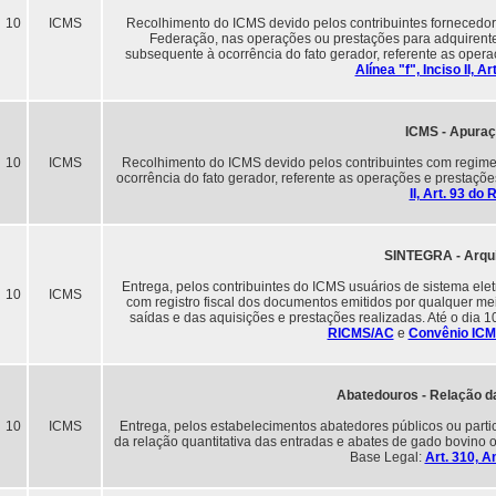
10
ICMS
Recolhimento do ICMS devido pelos contribuintes fornecedore
Federação, nas operações ou prestações para adquirente 
subsequente à ocorrência do fato gerador, referente as opera
Alínea "f", Inciso II, 
ICMS - Apura
10
ICMS
Recolhimento do ICMS devido pelos contribuintes com regime
ocorrência do fato gerador, referente as operações e prestaçõe
II, Art. 93 d
SINTEGRA - Arqu
Entrega, pelos contribuintes do ICMS usuários de sistema el
10
ICMS
com registro fiscal dos documentos emitidos por qualquer mei
saídas e das aquisições e prestações realizadas. Até o dia
RICMS/AC
e
Convênio ICM
Abatedouros - Relação d
10
ICMS
Entrega, pelos estabelecimentos abatedores públicos ou particu
da relação quantitativa das entradas e abates de gado bovino o
Base Legal:
Art. 310, 