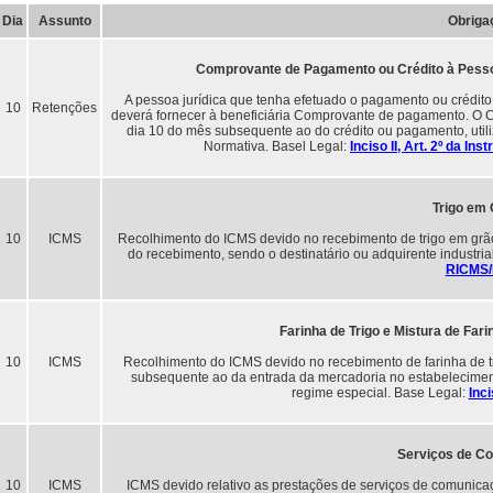
Dia
Assunto
Obriga
Comprovante de Pagamento ou Crédito à Pessoa
A pessoa jurídica que tenha efetuado o pagamento ou crédito a
10
Retenções
deverá fornecer à beneficiária Comprovante de pagamento. O C
dia 10 do mês subsequente ao do crédito ou pagamento, util
Normativa. Basel Legal:
Inciso II, Art. 2º da I
Trigo em
10
ICMS
Recolhimento do ICMS devido no recebimento de trigo em grã
do recebimento, sendo o destinatário ou adquirente industri
RICMS
Farinha de Trigo e Mistura de Fari
10
ICMS
Recolhimento do ICMS devido no recebimento de farinha de tri
subsequente ao da entrada da mercadoria no estabeleciment
regime especial. Base Legal:
Inc
Serviços de C
10
ICMS
ICMS devido relativo as prestações de serviços de comunica