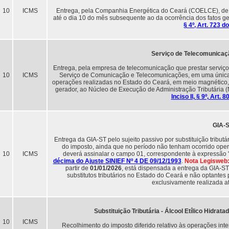
10
ICMS
Entrega, pela Companhia Energética do Ceará (COELCE), de
até o dia 10 do mês subsequente ao da ocorrência dos fatos ger
§ 4º, Art. 723 
Serviço de Telecomunicaç
Entrega, pela empresa de telecomunicação que prestar serviço
10
ICMS
Serviço de Comunicação e Telecomunicações, em uma única v
operações realizadas no Estado do Ceará, em meio magnético, 
gerador, ao Núcleo de Execução de Administração Tributária (N
Inciso II, § 9º, Art
GIA-
Entrega da GIA-ST pelo sujeito passivo por substituição tribut
do imposto, ainda que no período não tenham ocorrido operaç
10
ICMS
deverá assinalar o campo 01, correspondente à express
décima do Ajuste SINIEF Nº 4 DE 09/12/1993
.
Nota Legisweb
partir de
01/01/2026
, está dispensada a entrega da GIA-ST 
substitutos tributários no Estado do Ceará e não optante
exclusivamente realizada a
Substituição Tributária - Álcool Etílico Hidra
10
ICMS
Recolhimento do imposto diferido relativo às operações int