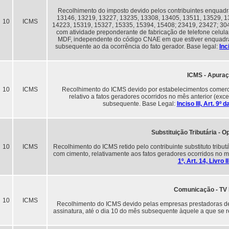
Recolhimento do imposto devido pelos contribuintes enquad
13146, 13219, 13227, 13235, 13308, 13405, 13511, 13529, 1
10
ICMS
14223, 15319, 15327, 15335, 15394, 15408; 23419, 23427; 30
com atividade preponderante de fabricação de telefone celula
MDF, independente do código CNAE em que estiver enquadra
subsequente ao da ocorrência do fato gerador. Base legal:
Inc
ICMS - Apura
10
ICMS
Recolhimento do ICMS devido por estabelecimentos comerciai
relativo a fatos geradores ocorridos no mês anterior (exce
subsequente. Base Legal:
Inciso III, Art. 9
Substituição Tributária -
10
ICMS
Recolhimento do ICMS retido pelo contribuinte substituto tribu
com cimento, relativamente aos fatos geradores ocorridos no m
1º, Art. 14, Livro
Comunicação - TV 
10
ICMS
Recolhimento do ICMS devido pelas empresas prestadoras de
assinatura, até o dia 10 do mês subsequente àquele a que se re