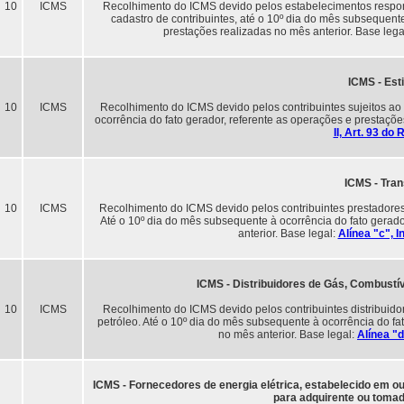
10
ICMS
Recolhimento do ICMS devido pelos estabelecimentos responsáv
cadastro de contribuintes, até o 10º dia do mês subsequente
prestações realizadas no mês anterior. Base lega
ICMS - Est
10
ICMS
Recolhimento do ICMS devido pelos contribuintes sujeitos ao 
ocorrência do fato gerador, referente as operações e prestaçõe
II, Art. 93 d
ICMS - Tra
10
ICMS
Recolhimento do ICMS devido pelos contribuintes prestadores d
Até o 10º dia do mês subsequente à ocorrência do fato gerado
anterior. Base legal:
Alínea "c", I
ICMS - Distribuidores de Gás, Combustí
10
ICMS
Recolhimento do ICMS devido pelos contribuintes distribuido
petróleo. Até o 10º dia do mês subsequente à ocorrência do fa
no mês anterior. Base legal:
Alínea "d
ICMS - Fornecedores de energia elétrica, estabelecido em o
para adquirente ou toma