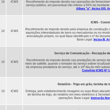
10
ICMS
Recolhimento do imposto devido nas operações de forneciment
serviço público, em percentual não inferior a 65% do montante
Alínea "a", Inciso XXI, 
ICMS - Constr
Recolhimento do imposto devido pela empresa de construção civi
10
ICMS
aquisições interestaduais de bens ou mercadorias ou no receb
arrecadação próprio, no qual fique identificado o nº do docume
Base Legal:
Inciso III, 
Serviço de Comunicação - Recepção de
Recolhimento do imposto devido nas prestações de serviço d
10
ICMS
meio de satélite, quando o tomador do serviço estiver localiza
da empresa prestadora do serviço, até o 10º dia do mês subs
Convênio ICMS Nº 1
Relatório - Trigo em grão, farinha de t
10
ICMS
Entrega, pelo estabelecimento moageiro ou suas filiais atacadis
de farinha de trigo, do relatório em meio eletrônico à Secret
operações. Base Legal:
Instrução No