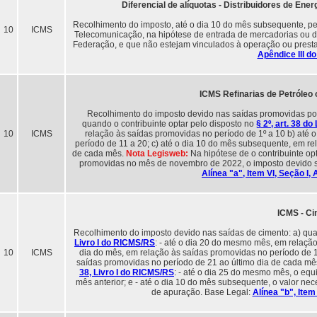
Diferencial de alíquotas - Distribuidores de En
Recolhimento do imposto, até o dia 10 do mês subsequente, pel
10
ICMS
Telecomunicação, na hipótese de entrada de mercadorias ou de
Federação, e que não estejam vinculados à operação ou pres
Apêndice III 
ICMS Refinarias de Petróleo
Recolhimento do imposto devido nas saídas promovidas por 
quando o contribuinte optar pelo disposto no
§ 2º, art. 38 d
10
ICMS
relação às saídas promovidas no período de 1º a 10 b) até 
período de 11 a 20; c) até o dia 10 do mês subsequente, em re
de cada mês.
Nota Legisweb:
Na hipótese de o contribuinte op
promovidas no mês de novembro de 2022, o imposto devido s
Alínea "a", Item VI, Seção I,
ICMS - C
Recolhimento do imposto devido nas saídas de cimento: a) qua
Livro I do RICMS/RS
: - até o dia 20 do mesmo mês, em relação
10
ICMS
dia do mês, em relação às saídas promovidas no período de 1
saídas promovidas no período de 21 ao último dia de cada mês
38, Livro I do RICMS/RS
: - até o dia 25 do mesmo mês, o equ
mês anterior; e - até o dia 10 do mês subsequente, o valor n
de apuração. Base Legal:
Alínea "b", Item