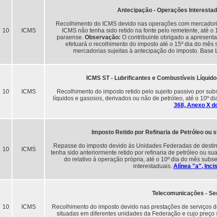
Antecipação - Operações Interesta
Recolhimento do ICMS devido nas operações com mercadorias 
10
ICMS
ICMS não tenha sido retido na fonte pelo remetente, até o 
paraense.
Observação:
O contribuinte obrigado a apresent
efetuará o recolhimento do imposto até o 15º dia do mês 
mercadorias sujeitas à antecipação do imposto. Base 
ICMS ST - Lubrificantes e Combustíveis Líquid
10
ICMS
Recolhimento do imposto retido pelo sujeito passivo por subs
líquidos e gasosos, derivados ou não de petróleo, até o 10º
368, Anexo X 
Imposto Retido por Refinaria de Petróleo ou 
Repasse do imposto devido às Unidades Federadas de destin
10
ICMS
tenha sido anteriormente retido por refinaria de petróleo ou su
do relativo à operação própria, até o 10º dia do mês su
interestaduais.
Alínea "a", Inci
Telecomunicações - Se
10
ICMS
Recolhimento do imposto devido nas prestações de serviços 
situadas em diferentes unidades da Federação e cujo preço s