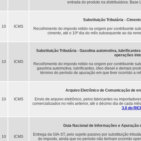
entrada do produto na distribuidora. Base 
Substituição Tributária - Ciment
10
ICMS
Recolhimento do imposto retido na origem por contribuinte su
cimento, até o 10º dia do mês subsequente ao da rem
Substituição Tributária - Gasolina automotiva, lubrificante
operações int
10
ICMS
Recolhimento do imposto retido na origem por contribuinte su
gasolina automotiva, lubrificantes, óleo diesel e demais pro
término do período de apuração em que tiver ocorrido a r
Arquivo Eletrônico de Comunicação de en
10
ICMS
Envio de arquivo eletrônico, pelos fabricantes ou importado
comercializados no mês anterior, até o décimo dia de cada mê
3.0 do RI
Guia Nacional de Informações e Apuração do
Entrega da GIA-ST, pelo sujeito passivo por substituição tribu
10
ICMS
do imposto, ainda que no período não tenham ocorrido operaç