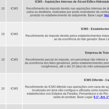
ICMS - Aquisições Internas de Álcool Etílico Hidrata
10
ICMS
Recolhimento do imposto devido nas aquisições internas de álc
usina ou destilaria, realizadas por posto revendedor de combu
produto no estabelecimento do adquirente. Base Legal:
Inc
ICMS - Estabelecime
10
ICMS
Recolhimento do imposto devido pelos estabelecimentos indust
ao da ocorrência do fato gerador. Base L
Empresa de Tran
10
ICMS
Recolhimento parcial do imposto, em percentual não inferior a 
da ocorrência dos fatos geradores, pelos estabelecimentos pres
congêneres), até o dia 10 (dez) do mês subsequen
ICMS Diferido - 
Recolhimento do ICMS diferido nas operações com cana-de-açú
10
ICMS
localizada em área não-contígua e utilizada como insumo e
estabelecidos nos Estados da Paraíba, Pernambuco e do Rio 
saída do produto. Base Legal:
§ 1°, Art. 