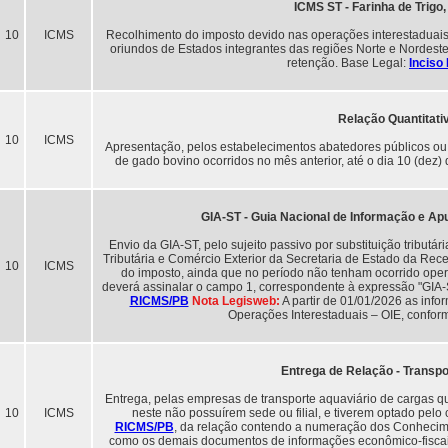
ICMS ST - Farinha de Trigo,
10
ICMS
Recolhimento do imposto devido nas operações interestaduais n
oriundos de Estados integrantes das regiões Norte e Nordeste
retenção. Base Legal:
Inciso 
Relação Quantitati
10
ICMS
Apresentação, pelos estabelecimentos abatedores públicos ou p
de gado bovino ocorridos no mês anterior, até o dia 10 (dez
GIA-ST - Guia Nacional de Informação e Apu
Envio da GIA-ST, pelo sujeito passivo por substituição tributá
Tributária e Comércio Exterior da Secretaria de Estado da Rec
10
ICMS
do imposto, ainda que no período não tenham ocorrido operaç
deverá assinalar o campo 1, correspondente à expressão "G
RICMS/PB
Nota Legisweb:
A partir de 01/01/2026 as inf
Operações Interestaduais – OIE, confo
Entrega de Relação - Transpo
Entrega, pelas empresas de transporte aquaviário de cargas qu
10
ICMS
neste não possuírem sede ou filial, e tiverem optado pelo
RICMS/PB
, da relação contendo a numeração dos Conhecime
como os demais documentos de informações econômico-fiscai