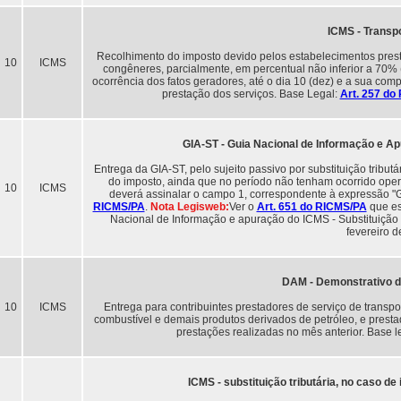
ICMS - Transp
Recolhimento do imposto devido pelos estabelecimentos presta
10
ICMS
congêneres, parcialmente, em percentual não inferior a 70% (
ocorrência dos fatos geradores, até o dia 10 (dez) e a sua com
prestação dos serviços. Base Legal:
Art. 257 d
GIA-ST - Guia Nacional de Informação e Ap
Entrega da GIA-ST, pelo sujeito passivo por substituição tribu
do imposto, ainda que no período não tenham ocorrido operaç
10
ICMS
deverá assinalar o campo 1, correspondente à expressão
RICMS/PA
.
Nota Legisweb:
Ver o
Art. 651 do RICMS/PA
que es
Nacional de Informação e apuração do ICMS - Substituição Tr
fevereiro d
DAM - Demonstrativo 
10
ICMS
Entrega para contribuintes prestadores de serviço de transpor
combustível e demais produtos derivados de petróleo, e prest
prestações realizadas no mês anterior. Base l
ICMS - substituição tributária, no caso de