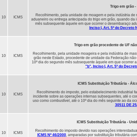
Trigo em grão -
Recolhimento, pela unidade de moagem e pela indústria de 
10
ICMS
aduaneiro ou entrega antecipada do trigo em grão, quando da i
mês subsequente àquele em que ocorrer o desembaraço adua
Inciso I, Art. 5º do Decret
Trigo em grão procedente de UF não 
Recolhimento, pela unidade moageira e pela indústria de mass
10
ICMS
grão neste Estado, procedente de unidade da Federação não-
10º dia do segundo mês subsequente àquele em que ocorrer a 
"b", Inciso I, Art. 5º do Decr
ICMS Substituição Tributária - Álc
Recolhimento do imposto, pelo estabelecimento industrial fab
10
ICMS
incidente sobre as operações internas subsequentes, até o con
uso como combustível, até o 10º dia do mês seguinte ao da oco
30511 DE 25
ICMS Substituição Tributária - Uni
Recolhimento do imposto devido nas operações interestadua
10
ICMS
ICMS Nº 46/2000
, amparadas por substituição tributária com