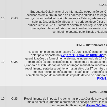
GIA-
Entrega da Guia Nacional de Informação e Apuração do ICMS
localizados em outra unidade da Federação sujeitos à retenç
10
ICMS
inscrição como substitutos tributários neste Estado, referente
sujeitas à substituição tributária no período, deverá ser
subsequente. A GIA-ST também deverá ser entregue pelo cont
prestações interestaduais que destinem bens e serviços a 
contribuinte optante pelo Simples Nacion
ICMS - Distribuidores 
Recolhimento do imposto relativo às quantificações de fornec
optar pelo disposto no
§ 2º, art. 38, Livro I do RICMS/RS
):
quantificações de fornecimento efetuadas no período de 1º a 2
10
ICMS
em relação às quantificações de fornecimento efetuadas no 
Quando o distribuidor optar pela apuração mensal do imposto,
recolhimento será da seguinte forma: a) até o dia 27 do mês d
imposto devido no mês anterior; b) até o dia 10 do mês s
complementação do montante do imposto devido no período d
RICMS
ICMS - Com
10
ICMS
Recolhimento do imposto incidente nas prestações de serviço 
meio de satélite, quando o prestador do serviço estiver loca
subsequente. Base Legal:
Alínea "b", Ite