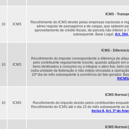
ICMS - Transp
Recolhimento do ICMS devido pelas empresas nacionais e regio
10
ICMS
aéreo regular de passageiros e de cargas, que optarem pel
aproveitamento de crédito fiscais, de parcela não inferior a
subsequente. Base Legal:
Art. 394
ICMS - Diferencia
Recolhimento do imposto correspondente a diferença de alíquot
pelo contribuinte regularmente inscrito, quando adquirir em 
10
ICMS
bens destinados a consumo ou a integrar o ativo fixo, bem co
outra unidade da federação e não esteja vinculada a operação
10º dia do mês subsequente à ocorrência do fato gerador. Ba
RICMS
ICMS Normal 
10
ICMS
Recolhimento do imposto devido pelos contribuintes enquad
Recolhimento do ICMS até o dia 10 do mês subsequente ao da 
Inciso II, Art. 3º do A
ICMS Normal 