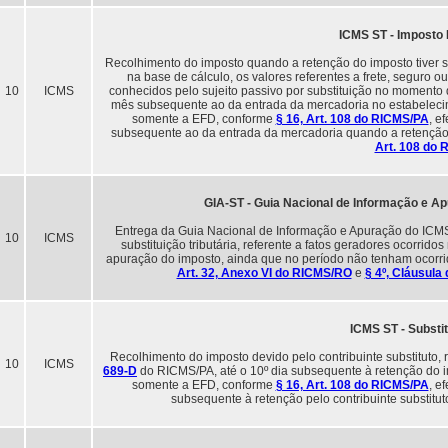
ICMS ST - Imposto
Recolhimento do imposto quando a retenção do imposto tiver si
na base de cálculo, os valores referentes a frete, seguro 
10
ICMS
conhecidos pelo sujeito passivo por substituição no momento 
mês subsequente ao da entrada da mercadoria no estabelec
somente a EFD, conforme
§ 16, Art. 108 do RICMS/PA
, e
subsequente ao da entrada da mercadoria quando a retenção d
Art. 108 do
GIA-ST - Guia Nacional de Informação e Ap
Entrega da Guia Nacional de Informação e Apuração do ICMS Su
10
ICMS
substituição tributária, referente a fatos geradores ocorrid
apuração do imposto, ainda que no período não tenham ocorrido
Art. 32, Anexo VI do RICMS/RO
e
§ 4º, Cláusula
ICMS ST - Substit
Recolhimento do imposto devido pelo contribuinte substituto,
10
ICMS
689-D
do RICMS/PA, até o 10º dia subsequente à retenção do 
somente a EFD, conforme
§ 16, Art. 108 do RICMS/PA
, e
subsequente à retenção pelo contribuinte substitu