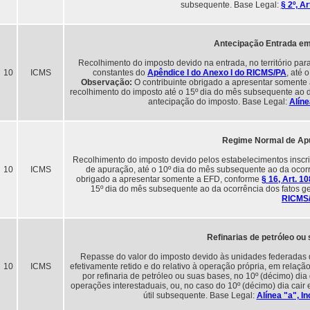
subsequente. Base Legal:
§ 2º, A
Antecipação Entrada em
Recolhimento do imposto devido na entrada, no território par
10
ICMS
constantes do
Apêndice I do Anexo I do RICMS/PA
, até 
Observação:
O contribuinte obrigado a apresentar somente
recolhimento do imposto até o 15º dia do mês subsequente ao da
antecipação do imposto. Base Legal:
Alíne
Regime Normal de Ap
Recolhimento do imposto devido pelos estabelecimentos inscrit
10
ICMS
de apuração, até o 10º dia do mês subsequente ao da ocorr
obrigado a apresentar somente a EFD, conforme
§ 16, Art. 1
15º dia do mês subsequente ao da ocorrência dos fatos g
RICMS
Refinarias de petróleo ou
Repasse do valor do imposto devido às unidades federadas d
10
ICMS
efetivamente retido e do relativo à operação própria, em relaçã
por refinaria de petróleo ou suas bases, no 10º (décimo) d
operações interestaduais, ou, no caso do 10º (décimo) dia cair 
útil subsequente. Base Legal:
Alínea "a", I