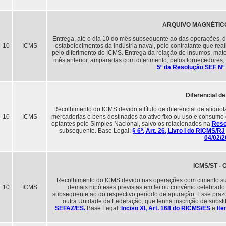
ARQUIVO MAGNÉTICO -
Entrega, até o dia 10 do mês subsequente ao das operações, d
10
ICMS
estabelecimentos da indústria naval, pelo contratante que r
pelo diferimento do ICMS. Entrega da relação de insumos, mate
mês anterior, amparadas com diferimento, pelos fornecedores, à
5º da Resolução SEF Nº
Diferencial de
Recolhimento do ICMS devido a título de diferencial de alíquot
10
ICMS
mercadorias e bens destinados ao ativo fixo ou uso e consumo d
optantes pelo Simples Nacional, salvo os relacionados na
Reso
subsequente. Base Legal:
§ 6º, Art. 26, Livro I do RICMS/RJ
04/02/
ICMS/ST - 
Recolhimento do ICMS devido nas operações com cimento sujei
10
ICMS
demais hipóteses previstas em lei ou convênio celebrado
subsequente ao do respectivo período de apuração. Esse prazo 
outra Unidade da Federação, que tenha inscrição de substitu
SEFAZ/ES.
Base Legal:
Inciso XI, Art. 168 do RICMS/ES
e
Ite