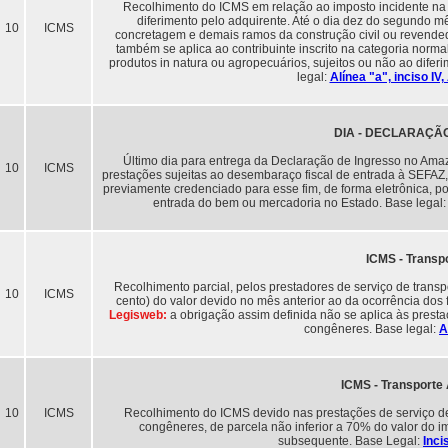
Recolhimento do ICMS em relação ao imposto incidente na s
diferimento pelo adquirente. Até o dia dez do segundo 
10
ICMS
concretagem e demais ramos da construção civil ou revendedo
também se aplica ao contribuinte inscrito na categoria norm
produtos in natura ou agropecuários, sujeitos ou não ao difer
legal:
Alínea "a", inciso I
DIA - DECLARAÇÃ
Último dia para entrega da Declaração de Ingresso no Amaz
10
ICMS
prestações sujeitas ao desembaraço fiscal de entrada à SEFAZ,
previamente credenciado para esse fim, de forma eletrônica, po
entrada do bem ou mercadoria no Estado. Base legal
ICMS - Transp
Recolhimento parcial, pelos prestadores de serviço de transp
10
ICMS
cento) do valor devido no mês anterior ao da ocorrência dos
Legisweb:
a obrigação assim definida não se aplica às presta
congêneres. Base legal:
A
ICMS - Transporte 
10
ICMS
Recolhimento do ICMS devido nas prestações de serviço de 
congêneres, de parcela não inferior a 70% do valor do i
subsequente. Base Legal:
Inci