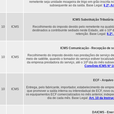
remetente seja unidade moageira de trigo em grão inscrita n
subsequente ao da saída. Base Legal:
§ 2º, A
ICMS Substituição Tributária 
10
ICMS
Recolhimento do imposto devido pelo remetente na qualidade
destinados a contribuinte sediado neste Estado, até o 10º
retenção. Base Legal:
§ 2º
ICMS Comunicação - Recepção de so
Recolhimento do imposto devido nas prestações de serviço d
10
ICMS
meio de satélite, quando o tomador do serviço estiver localiza
da empresa prestadora do serviço, até o 10º dia do mês subs
Convênio ICMS Nº 1
ECF - Arquivo 
Entrega, pelo fabricante, importador, estabelecimento de empr
10
ICMS
que promover a saída interna ou interestadual de ECF, novo ou
os equipamentos ECF comercializados no mês anterior, indepen
dia de cada mês. Base Legal:
Art. 10 da Instr
DAICMS - Energ