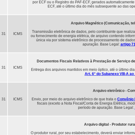
por ECF ou o Registro do PAF-ECF, gerados automaticamente
ECF, até o último dia do mês subsequente ao das op
Arquivo Magnético (Comunicação, tel
Transmissão eletrônica de dados, pelo contribuinte que reali
31
ICMS
ou fornecimento de energia elétrica, de arquivo contendo info
única via por sistema eletrônico de processamento de dados
apuração. Base Legal:
artigo 7
Documentos Fiscais Relativos à Prestação de Serviço d
31
ICMS
Entrega dos arquivos mantidos em meio óptico, até o último d
Art. 6° do Subanexo VIII-A a
Arquivo eletrônico - Co
31
ICMS
Envio, por meio do arquivo eletrônico de que trata o
Convênio 
fiscais (exceto a Nota Fiscal/Conta de Energia Elétrica, mo
período de apuração. Base Legal:
Arquivo digital - Produtor rura
O produtor rural, por seu estabelecimento, deverá enviar inform