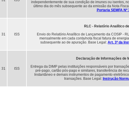
31
ISS
independentemente de sua condição de imunes ou isentos, nos
último dia do mês subsequente ao da emissão da Nota Fiscal
Portaria SEMFA Nº 
RLC - Relatório Analítico 
31
ISS
Envio do Relatório Analítico de Lançamento da COSIP - RL
mensalmente em cada conta/nota fiscal fatura de energia e
subsequente ao de apuração. Base Legal:
Art. 3º da I
Declaração de Informações de 
Entrega da DIMP pelas instituições responsáveis por transações
31
ISS
pré-pago, cartão pós-pago e similares, transferência de re
Instantâneo e demais instrumentos de pagamento eletrônicos
transações. Base Legal:
Instrução Norm