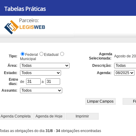
Agenda
Federal
Estadual
Tipo:
Agosto de 2
Selecionada:
Municipal
Área:
Descrição:
Estado:
Agenda:
Entre
de
a
dias:
Assunto:
Agenda Completa
Agenda de Hoje
Imprimir
Todas as obrigações do dia
31/8
-
34
obrigações encontradas