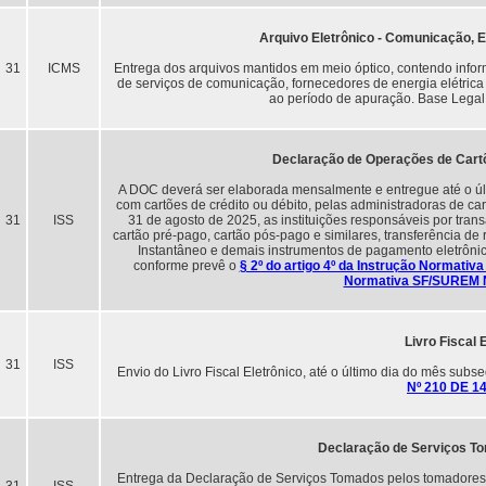
Arquivo Eletrônico - Comunicação, E
31
ICMS
Entrega dos arquivos mantidos em meio óptico, contendo infor
de serviços de comunicação, fornecedores de energia elétrica
ao período de apuração. Base Legal
Declaração de Operações de Cartõ
A DOC deverá ser elaborada mensalmente e entregue até o úl
com cartões de crédito ou débito, pelas administradoras de car
31
ISS
31 de agosto de 2025, as instituições responsáveis por trans
cartão pré-pago, cartão pós-pago e similares, transferência d
Instantâneo e demais instrumentos de pagamento eletrôni
conforme prevê o
§ 2º do artigo 4º da Instrução Normati
Normativa SF/SUREM N
Livro Fiscal 
31
ISS
Envio do Livro Fiscal Eletrônico, até o último dia do mês subs
Nº 210 DE 1
Declaração de Serviços T
Entrega da Declaração de Serviços Tomados pelos tomadores de