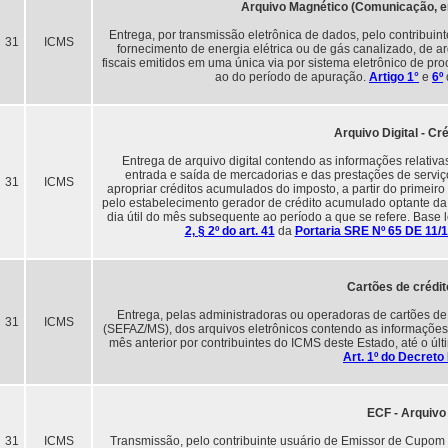
Arquivo Magnético (Comunicação, ene
Entrega, por transmissão eletrônica de dados, pelo contribuin
31
ICMS
fornecimento de energia elétrica ou de gás canalizado, de 
fiscais emitidos em uma única via por sistema eletrônico de p
ao do período de apuração.
Artigo 1°
e
6º
Arquivo Digital - C
Entrega de arquivo digital contendo as informações relativ
entrada e saída de mercadorias e das prestações de serviço
31
ICMS
apropriar créditos acumulados do imposto, a partir do primeir
pelo estabelecimento gerador de crédito acumulado optante da 
dia útil do mês subsequente ao período a que se refere. Base 
2, § 2º do art. 41
da
Portaria SRE Nº 65 DE 11/
Cartões de crédit
Entrega, pelas administradoras ou operadoras de cartões de 
31
ICMS
(SEFAZ/MS), dos arquivos eletrônicos contendo as informações 
mês anterior por contribuintes do ICMS deste Estado, até o úl
Art. 1º do Decreto
ECF - Arquivo 
31
ICMS
Transmissão, pelo contribuinte usuário de Emissor de Cupom 