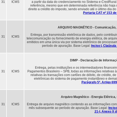
31
ICMS
a partir da data do credenciamento no Sistema e-CredRural
referência, mesmo que em determinada referência não haja 
direito a crédito do imposto, sendo enviado até o último dia d
Portaria CAT nº 153 de 
ARQUIVO MAGNÉTICO - Comunicação, En
Entrega, por transmissão eletrônica de dados, pelo contribu
31
ICMS
telecomunicação ou fornecimento de energia elétrica, de arqui
emitidos em uma única via por sistema eletrônico de processa
período de apuração. Base Legal:
Inciso I, Claúsu
DIMP - Declaração de Informa
Entrega, pelas instituições e os intermediadores finance
31
ICMS
Pagamentos Brasileiro – SPB, todas as informações relativas 
relativas às transações com cartões de débito, de crédito, de 
eletrônicas do sistema de pagamento instantâneo e demai
Parágrafo 5º, Artigo 69
Arquivo Magnético - Energia Elétric
31
ICMS
Entrega de arquivo magnético contendo as as informações const
mês subsequente ao período de apuração. Base Legal:
Incis
21-I, Anexo X