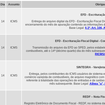
Dia
Assunto
Obriga
EFD - Escrituração
14
ICMS
Entrega do arquivo digital da EFD - Escrituração Fiscal D
encerramento do mês de apuração contendo as informações do
Base Legal:
§ 2º, Art. 106,
EFD - Escrituração Fiscal Digital - C
14
ICMS
Transmissão do arquivo da EFD ao SPED, pelos estabelec
combustíveis, até o 14º (décimo quarto) dia do mês subsequ
RICMS
SINTEGRA - Varejist
Entrega, pelos contribuintes do ICMS usuários de sistema 
14
ICMS
comércio varejista de combustíveis, de arquivo magnético com 
referente à totalidade das operações de entradas e de saídas 
mês subsequente. Base Legal:
Alínea "a", 
REDF – Nota Fis
Registro Eletrônico de Documento Fiscal - REDF, no sistema da