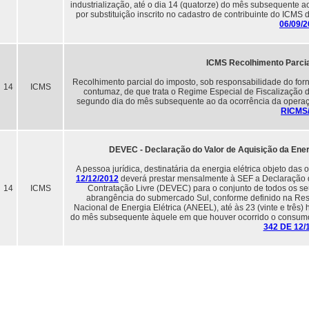
industrialização, até o dia 14 (quatorze) do mês subsequente a
por substituição inscrito no cadastro de contribuinte do ICMS
06/09/
ICMS Recolhimento Parci
Recolhimento parcial do imposto, sob responsabilidade do fo
14
ICMS
contumaz, de que trata o Regime Especial de Fiscalização 
segundo dia do mês subsequente ao da ocorrência da operaç
RICMS
DEVEC - Declaração do Valor de Aquisição da Ener
A pessoa jurídica, destinatária da energia elétrica objeto das
12/12/2012
deverá prestar mensalmente à SEF a Declaração d
14
ICMS
Contratação Livre (DEVEC) para o conjunto de todos os se
abrangência do submercado Sul, conforme definido na Res
Nacional de Energia Elétrica (ANEEL), até às 23 (vinte e três)
do mês subsequente àquele em que houver ocorrido o consumo 
342 DE 12/