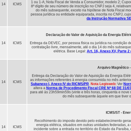
1 ou 1-A; Nota Fiscal de Venda a Consumidor, modelo 2; Cupom 
14
ICMS
8º dígito de seu número de inscrição no CNPJ seja 4, relativam
do mês subsequente, exceto na hipótese de Nota Fiscal mode
pessoa jurídica ou entidade equiparada, inscrita no CNPJ, cujo
da Instrução Normativa SE
Declaração do Valor de Aquisição da Energia Elét
14
ICMS
Entrega da DEVEC, por pessoa física ou jurídica na condição de
contratação livre, mensalmente, até o dia 14 do mês subsequ
elétrica. Base Legal:
Art. 16, Anexo XV, Parte 
Arquivo Magnético - 
Entrega da Declaração do Valor de Aquisição da Energia Elét
as informações referentes à energia consumida no mês anterior
14
ICMS
Subanexo I, Anexo IV do RICMS/PR
.
Nota Legisweb:
Ver
Norm
altera a
Norma de Procedimento Fiscal CRE Nº 68 DE 31/0
para até às 23h59min59s (vinte e três horas, cinquenta e nove
do mês subsequente àquele em que tiver oc
ICMS/ST - Energ
Recolhimento do imposto devido pelo estabelecimento gerador
energia elétrica, situados em outras unidades federadas, a 
14
ICMS
incidente sobre a entrada no território do Estado da Paraíba,