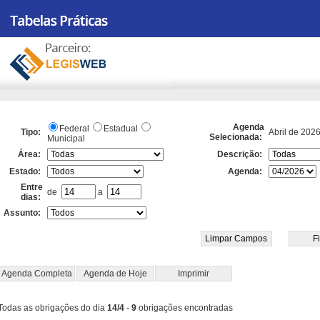
Agenda
Federal
Estadual
Tipo:
Abril de 202
Selecionada:
Municipal
Área:
Descrição:
Estado:
Agenda:
Entre
de
a
dias:
Assunto:
Agenda Completa
Agenda de Hoje
Imprimir
Todas as obrigações do dia
14/4
-
9
obrigações encontradas