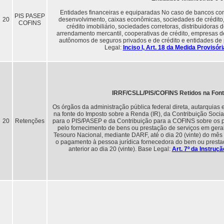
Entidades financeiras e equiparadas No caso de bancos com
PIS PASEP
20
desenvolvimento, caixas econômicas, sociedades de crédito,
COFINS
crédito imobiliário, sociedades corretoras, distribuidoras 
arrendamento mercantil, cooperativas de crédito, empresas d
autônomos de seguros privados e de crédito e entidades de 
Legal:
Inciso I, Art. 18 da Medida Provisó
IRRF/CSLL/PIS/COFINS Retidos na Fonte
Os órgãos da administração pública federal direta, autarquias
na fonte do Imposto sobre a Renda (IR), da Contribuição Socia
20
Retenções
para o PIS/PASEP e da Contribuição para a COFINS sobre os p
pelo fornecimento de bens ou prestação de serviços em geral
Tesouro Nacional, mediante DARF, até o dia 20 (vinte) do mês
o pagamento à pessoa jurídica fornecedora do bem ou prestado
anterior ao dia 20 (vinte). Base Legal:
Art. 7º da Instru