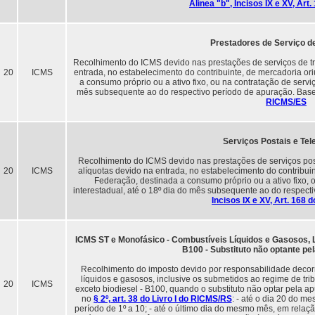
Alínea "b", Incisos IX e XV, Ar
Prestadores de Serviço d
Recolhimento do ICMS devido nas prestações de serviços de tra
20
ICMS
entrada, no estabelecimento do contribuinte, de mercadoria o
a consumo próprio ou a ativo fixo, ou na contratação de serviç
mês subsequente ao do respectivo período de apuração. Bas
RICMS/ES
Serviços Postais e Tel
Recolhimento do ICMS devido nas prestações de serviços posta
20
ICMS
alíquotas devido na entrada, no estabelecimento do contribui
Federação, destinada a consumo próprio ou a ativo fixo, 
interestadual, até o 18º dia do mês subsequente ao do respect
Incisos IX e XV, Art. 168
ICMS ST e Monofásico - Combustíveis Líquidos e Gasosos, Lu
B100 - Substituto não optante p
Recolhimento do imposto devido por responsabilidade decor
líquidos e gasosos, inclusive os submetidos ao regime de trib
20
ICMS
exceto biodiesel - B100, quando o substituto não optar pela 
no
§ 2º, art. 38 do Livro I do RICMS/RS
: - até o dia 20 do 
período de 1º a 10; - até o último dia do mesmo mês, em relaç