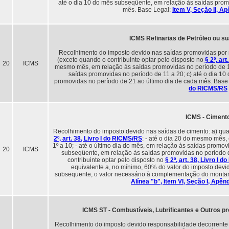
até o dia 10 do mês subseqüente, em relação às saídas prom
mês. Base Legal:
Item V, Seção II, A
ICMS Refinarias de Petróleo ou s
Recolhimento do imposto devido nas saídas promovidas por r
(exceto quando o contribuinte optar pelo disposto no
§ 2º, ar
20
ICMS
mesmo mês, em relação às saídas promovidas no período de 1º 
saídas promovidas no período de 11 a 20; c) até o dia 1
promovidas no período de 21 ao último dia de cada mês. Base
do RICMS/RS
ICMS - Ciment
Recolhimento do imposto devido nas saídas de cimento: a) qua
2º, art. 38, Livro I do RICMS/RS
: - até o dia 20 do mesmo mês
1º a 10; - até o último dia do mês, em relação às saídas promov
20
ICMS
subseqüente, em relação às saídas promovidas no período d
contribuinte optar pelo disposto no
§ 2º, art. 38, Livro I 
equivalente a, no mínimo, 60% do valor do imposto devid
subsequente, o valor necessário à complementação do montan
Alínea "b", Item VI, Seção I, Apên
ICMS ST - Combustíveis, Lubrificantes e Outros p
Recolhimento do imposto devido responsabilidade decorrente 