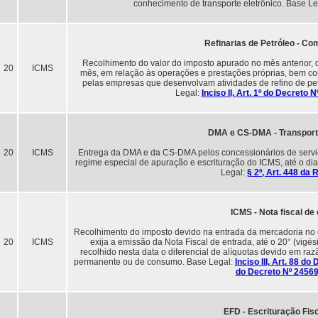
conhecimento de transporte eletrônico. Base L
Refinarias de Petróleo - C
Recolhimento do valor do imposto apurado no mês anterior, d
20
ICMS
mês, em relação às operações e prestações próprias, bem como
pelas empresas que desenvolvam atividades de refino de pet
Legal:
Inciso II, Art. 1º do Decreto
DMA e CS-DMA - Transporte
20
ICMS
Entrega da DMA e da CS-DMA pelos concessionários de serviço
regime especial de apuração e escrituração do ICMS, até o di
Legal:
§ 2º, Art. 448 da
ICMS - Nota fiscal de
Recolhimento do imposto devido na entrada da mercadoria no 
20
ICMS
exija a emissão da Nota Fiscal de entrada, até o 20° (vi
recolhido nesta data o diferencial de alíquotas devido em ra
permanente ou de consumo. Base Legal:
Inciso III, Art. 88 d
do Decreto Nº 2456
EFD - Escrituração Fisc