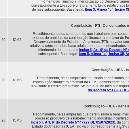
Fomento ao Turismo e Interiorização do Desenvolviment
correspondente a 1% sobre o faturamento bruto relativo aos be
do mês subsequente. Base legal:
Item 3, Alínea "c", Inciso 
Contribuição - FTI - Concentrados 
Recolhimento, pelos contribuintes que trabalhem com concen
extratos de bebidas, da contribuição financeira em favor do 
20
ICMS
Desenvolvimento do Estado do Amazonas (FTI), no valor cor
relativo a concentrados, base edulcorante para concentrados 
diferimento de que trata o
Inciso II, Art. 9º do Decreto N
subsequente. Base legal:
Item 5, Alínea "c", Inciso XII,
Contribuição - UEA - In
Recolhimento, pelas empresas industriais beneficiadas, n
20
ICMS
contribuição financeira em favor da UEA - Universidade do 
10% sobre o crédito presumido. Até o dia 20 do mês subsequen
do Decreto Nº 17287 DE 
Contribuição - UEA - Bens 
Recolhimento, pelas empresas que derem saída a bens inter
processo produtivo de estabelecimento industrial incentiva
20
ICMS
Inciso II, Art. 9º do Decreto Nº 47727 DE 05/07/2023
), da con
Estado do Amazonas (UEA), no valor correspondente a 1,3% sob