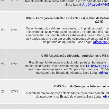
Recolhimento do imposto antecipado, até o 20º dia do mês sub
Base Legal:
Art. 3º da Lei Nº 6
ICMS - Extração de Petróleo e Gás Natural, Refino de Pet
(20%)
Recolhimento do saldo remanescente do imposto apurado, nas o
20
ICMS
relativamente às atividades de extração de petróleo e gás natu
combustíveis, por contribuintes estabelecidos neste Estado,
atividades, mesmo que em estabelecimentos diversos, até o 
do período de apuração. Base Legal:
Alínea "b",
ICMS Antecipação tributária - Ambulantes e ME so
Recolhimento do imposto antecipado, pelos ambulantes e m
20
ICMS
tributários previstos respectivamente nas leis,
Lei nº 6.271 de 
microempresas optantes pelo Simples Nacional, até o 20º 
mercadoria no Estado de Alagoas. Base Legal:
Alínea 
ICMS Normal - Serviço de Telecomunic
20
ICMS
Recolhimento do imposto antecipado pelos demais contribuint
da mercadoria no Estado de Alagoas. Base Legal:
Alín