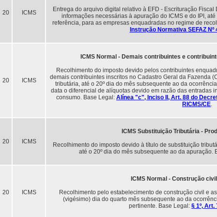
Entrega do arquivo digital relativo à EFD - Escrituração Fiscal
20
ICMS
informações necessárias à apuração do ICMS e do IPI, até
referência, para as empresas enquadradas no regime de reco
Instrução Normativa SEFAZ Nº 
ICMS Normal - Demais contribuintes e contribuin
Recolhimento do imposto devido pelos contribuintes enqua
demais contribuintes inscritos no Cadastro Geral da Fazenda (
20
ICMS
tributária, até o 20º dia do mês subsequente ao da ocorrênci
data o diferencial de alíquotas devido em razão das entradas 
consumo. Base Legal:
Alínea "c", Inciso II, Art. 88 do Dec
RICMS/CE
.
ICMS Substituição Tributária - Pr
20
ICMS
Recolhimento do imposto devido à título de substituição tribu
até o 20º dia do mês subsequente ao da apuração. 
ICMS Normal - Construção civi
20
ICMS
Recolhimento pelo estabelecimento de construção civil e a
(vigésimo) dia do quarto mês subsequente ao da ocorrênci
pertinente. Base Legal:
§ 1º, Art