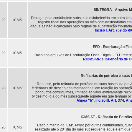
SINTEGRA - Arquivo M
Entrega, pelo contribuinte substituto estabelecido em outra U
20
ICMS
registro fiscal das operações no mês com destinatários es
daquelas não alcançadas pelo regime de substituição tributári
Inciso I, Art. 759 do 
EFD - Escrituração Fisc
20
ICMS
Envio dos arquivos de Escrituração Fiscal Digital - EFD refer
RICMS/RR
e
Calendário de O
Refinarias de petróleo e suas
Repasse, pela refinaria de petróleo ou suas bases, da pro
20
ICMS
federadas de destino das mercadorias, em relação às operaçõe
por outros contribuintes, limitado ao valor efetivamente rec
(vigésimo) dia do mês subsequente àquele em que tenham ocor
Alínea "b", Inciso III, Art. 374,
ICMS ST - Refinaria de Petról
Recolhimento do ICMS retido por outros contribuintes, qua
20
ICMS
realizado até o 20º dia do mês subsequente àquele em que 