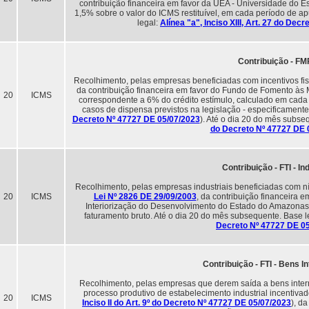
contribuição financeira em favor da UEA - Universidade do 
1,5% sobre o valor do ICMS restituível, em cada período de a
legal:
Alínea "a", Inciso XIII, Art. 27 do De
Contribuição - F
Recolhimento, pelas empresas beneficiadas com incentivos fis
da contribuição financeira em favor do Fundo de Fomento às
20
ICMS
correspondente a 6% do crédito estímulo, calculado em cad
casos de dispensa previstos na legislação - especificament
Decreto Nº 47727 DE 05/07/2023
). Até o dia 20 do mês subse
do Decreto Nº 47727 DE 
Contribuição - FTI - In
Recolhimento, pelas empresas industriais beneficiadas com ní
20
ICMS
Lei Nº 2826 DE 29/09/2003
, da contribuição financeira 
Interiorização do Desenvolvimento do Estado do Amazonas 
faturamento bruto. Até o dia 20 do mês subsequente. Base l
Decreto Nº 47727 DE 0
Contribuição - FTI - Bens I
Recolhimento, pelas empresas que derem saída a bens inter
processo produtivo de estabelecimento industrial incentiva
20
ICMS
Inciso II do Art. 9º do Decreto Nº 47727 DE 05/07/2023
), d