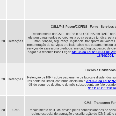
CSLL/PIS-Pasep/COFINS - Fonte - Serviços p
Recolhimento da CSLL, do PIS e da COFINS em DARF no Cód
efetuou pagamentos ou créditos a outra pessoa jurídica, pela
20
Retenções
manutenção, segurança, vigilância, transporte de valore
remuneração de serviços profissionais e nos pagamentos ou cré
serviços de assessoria creditícia, mercadológica, gestão de cré
pagar e a receber. Base Legal:
Art. 35 da Lei Nº 10833 DE 29
18/10/2004.
Lucros e Dividendos
Retenção de IRRF sobre pagamento de lucros e dividendos sup
20
Retenções
residente no Brasil, conforme disciplina o
Art. 6-A da Lei Nº 9
útil do segundo decêndio do mês subsequente ao fato gerador
Nº 11196 DE 21/11/
ICMS - Transporte Fer
20
ICMS
Recolhimento do ICMS devido pelos concessionários de serviç
regime especial de apuração e escrituração do ICMS, até o