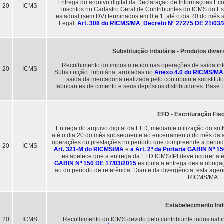
Entrega do arquivo digital da Declaração de Informações Ec
20
ICMS
inscritos no Cadastro Geral de Contribuintes do ICMS do 
estadual (sem DV) terminados em 0 e 1, até o dia 20 do mês 
Legal:
Art. 308 do RICMS/MA
,
Decreto Nº 27275 DE 21/03/
Substituição tributária - Produtos dive
Recolhimento do imposto retido nas operações de saída in
20
ICMS
Substituição Tributária, arroladas no
Anexo 4.0 do RICMS/MA
saída da mercadoria realizada pelo contribuinte substituto
fabricantes de cimento e seus depósitos distribuidores. Base 
EFD - Escrituração Fisc
Entrega do arquivo digital da EFD, mediante utilização do so
até o dia 20 do mês subsequente ao encerramento do mês da a
operações ou prestações no período que compreende a periodic
20
ICMS
Art. 321-M do RICMS/MA
e
a Art. 2º da Portaria GABIN Nº 1
estabelece que a entrega da EFD ICMS/IPI deve ocorrer at
GABIN Nº 150 DE 17/03/2015
estipula a entrega desta obrig
ao do período de referência. Diante da divergência, esta agen
RICMS/MA.
Estabelecimento Indu
20
ICMS
Recolhimento do ICMS devido pelo contribuinte industrial