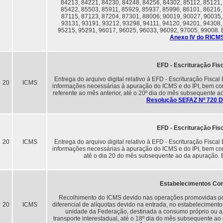
84213, 84221, 84230, 84248, 84256, 84302, 85112, 85121,
85422, 85503, 85911, 85929, 85937, 85996, 86101, 86216,
87115, 87123, 87204, 87301, 88006; 90019, 90027, 90035,
93131, 93191, 93212, 93298, 94111, 94120, 94201, 94308,
95215, 95291, 96017, 96025, 96033, 96092, 97005, 99008. 
Anexo IV do RICM
EFD - Escrituração Fisc
Entrega do arquivo digital relativo à EFD - Escrituração Fiscal
20
ICMS
informações necessárias à apuração do ICMS e do IPI, bem com
referente ao mês anterior, até o 20º dia do mês subsequente 
Resolução SEFAZ Nº 720 D
EFD - Escrituração Fisc
20
ICMS
Entrega do arquivo digital relativo à EFD - Escrituração Fiscal
informações necessárias à apuração do ICMS e do IPI, bem com
até o dia 20 do mês subsequente ao da apuração. 
Estabelecimentos Co
Recolhimento do ICMS devido nas operações promovidas po
20
ICMS
diferencial de alíquotas devido na entrada, no estabelecimento
unidade da Federação, destinada a consumo próprio ou a a
transporte interestadual, até o 18º dia do mês subsequente ao