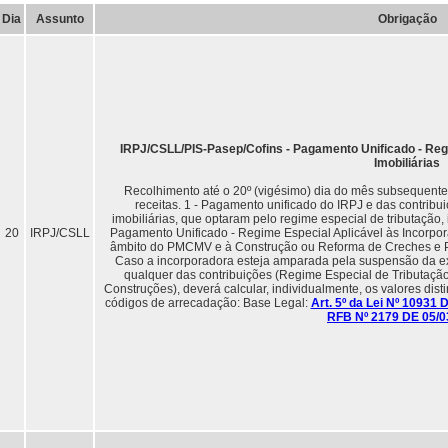
Dia
Assunto
Obrigação
IRPJ/CSLL/PIS-Pasep/Cofins - Pagamento Unificado - Reg
Imobiliárias
Recolhimento até o 20º (vigésimo) dia do mês subsequent
receitas. 1 - Pagamento unificado do IRPJ e das contribu
imobiliárias, que optaram pelo regime especial de tributação, 
20
IRPJ/CSLL
Pagamento Unificado - Regime Especial Aplicável às Incorpor
âmbito do PMCMV e à Construção ou Reforma de Creches e Pré
Caso a incorporadora esteja amparada pela suspensão da exig
qualquer das contribuições (Regime Especial de Tributação 
Construções), deverá calcular, individualmente, os valores dist
códigos de arrecadação: Base Legal:
Art. 5º da Lei Nº 10931 
RFB Nº 2179 DE 05/0