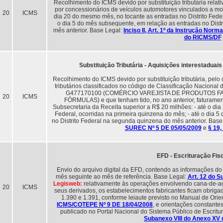
Recolhimento do ICMS devido por substituição tributária relat
por concessionários de veículos automotores vinculados a mont
20
ICMS
dia 20 do mesmo mês, no tocante as entradas no Distrito Feder
o dia 5 do mês subsequente, em relação as entradas no Dist
mês anterior. Base Legal:
Inciso II, Art. 1º da Instrução No
do RICMS/DF
Substituição Tributária - Aquisições interestadua
Recolhimento do ICMS devido por substituição tributária, pelo
tributários classificados no código de Classificação Nacional 
G477170100 (COMÉRCIO VAREJISTA DE PRODUTOS 
20
ICMS
FÓRMULAS) e que tenham tido, no ano anterior, faturamen
Subsecretaria da Receita superior a R$ 20 milhões: - até o dia 
Federal, ocorridas na primeira quinzena do mês; - até o dia 
no Distrito Federal na segunda quinzena do mês anterior. Base
SUREC Nº 5 DE 05/05/2009
e
§ 19,
EFD - Escrituração Fisc
Envio do arquivo digital da EFD, contendo as informações do
mês seguinte ao mês de referência. Base Legal:
Art. 12 do 
Legisweb:
relativamente às operações envolvendo cana-de-açúc
20
ICMS
seus derivados, os estabelecimentos fabricantes ficam obriga
1.390 e 1.391, conforme leiaute previsto no Manual de Orie
ICMS/COTEPE Nº 9 DE 18/04/2008
, e orientações constantes
publicado no Portal Nacional do Sistema Público de Escritu
Subanexo VIII do Anexo XV