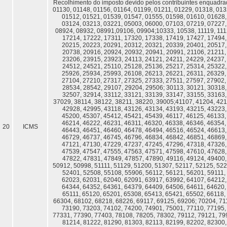
Recolhimento do imposto devido pelos contribuintes enquadra
01130, 01148, 01156, 01164, 01199, 01211, 01229, 01318, 013
01512, 01521, 01539, 01547, 01555, 01598, 01610, 01628,
03124, 03213, 03221, 05003, 06000, 07103, 07219, 07227,
08924, 08932, 08991,09106, 09904;10333, 10538, 11119, 1112
17214, 17222, 17311, 17320, 17338, 17419, 17427, 17494,
20215, 20223, 20291, 20312, 20321, 20339, 20401, 20517,
20738, 20916, 20924, 20932, 20941, 20991, 21106, 21211,
23206, 23915, 23923, 24113, 24121, 24211, 24229, 24237,
24512, 24521, 25110, 25128, 25136, 25217, 25314, 25322,
25926, 25934, 25993, 26108, 26213, 26221, 26311, 26329,
27104, 27210, 27317, 27325, 27333, 27511, 27597, 27902,
28534, 28542, 29107, 29204, 29506; 30113, 30121, 30318,
32507, 32914, 33112, 33121, 33139, 33147, 33155, 33163,
37029, 38114, 38122, 38211, 38220, 39005;41107, 41204, 421
42928, 42995, 43118, 43126, 43134, 43193, 43215, 43223,
45200, 45307, 45412, 45421, 45439, 46117, 46125, 46133,
46214, 46222, 46231, 46311, 46320, 46338, 46346, 46354,
20
ICMS
46443, 46451, 46460, 46478, 46494, 46516, 46524, 46613,
46729, 46737, 46745, 46796, 46834, 46842, 46851, 46869,
47121, 47130, 47229, 47237, 47245, 47296, 47318, 47326,
47539, 47547, 47555, 47563, 47571, 47598, 47610, 47628,
47822, 47831, 47849, 47857, 47890, 49116, 49124, 49400,
50912, 50998, 51111, 51129, 51200, 51307, 52117, 52125, 522
52401, 52508, 55108, 55906, 56112, 56121, 56201, 59111,
62023, 62031, 62040, 62091, 63917, 63992, 64107, 64212,
64344, 64352, 64361, 64379, 64409, 64506, 64611, 64620,
65111, 65120, 65201, 65308, 65413, 65421, 65502, 66118,
66304, 68102, 68218, 68226, 69117, 69125, 69206; 70204, 711
73190, 73203, 74102, 74200, 74901, 75001, 77110, 77195,
77331, 77390, 77403, 78108, 78205, 78302, 79112, 79121, 799
81214, 81222, 81290, 81303, 82113, 82199, 82202, 82300,