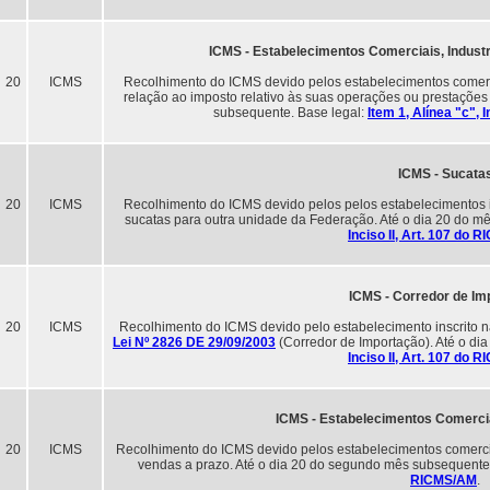
ICMS - Estabelecimentos Comerciais, Industr
20
ICMS
Recolhimento do ICMS devido pelos estabelecimentos comercia
relação ao imposto relativo às suas operações ou prestações 
subsequente. Base legal:
Item 1, Alínea "c", 
ICMS - Sucata
20
ICMS
Recolhimento do ICMS devido pelos pelos estabelecimentos in
sucatas para outra unidade da Federação. Até o dia 20 do m
Inciso II, Art. 107 do 
ICMS - Corredor de Im
20
ICMS
Recolhimento do ICMS devido pelo estabelecimento inscrito na
Lei Nº 2826 DE 29/09/2003
(Corredor de Importação). Até o di
Inciso II, Art. 107 do 
ICMS - Estabelecimentos Comercia
20
ICMS
Recolhimento do ICMS devido pelos estabelecimentos comercia
vendas a prazo. Até o dia 20 do segundo mês subsequente
RICMS/AM
.