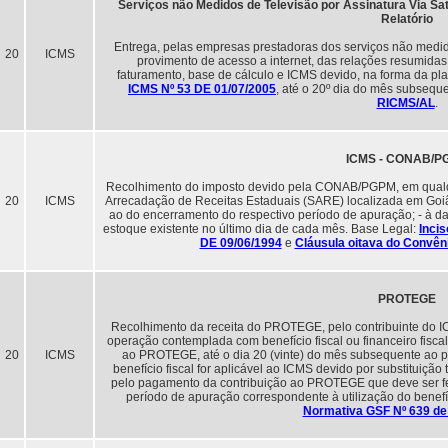
Serviços não Medidos de Televisão por Assinatura Via Saté
Relatório
Entrega, pelas empresas prestadoras dos serviços não medidos
20
ICMS
provimento de acesso a internet, das relações resumida
faturamento, base de cálculo e ICMS devido, na forma da pl
ICMS Nº 53 DE 01/07/2005
, até o 20º dia do mês subsequ
RICMS/AL
.
ICMS - CONAB/P
Recolhimento do imposto devido pela CONAB/PGPM, em qualqu
20
ICMS
Arrecadação de Receitas Estaduais (SARE) localizada em Goiân
ao do encerramento do respectivo período de apuração; - à da
estoque existente no último dia de cada mês. Base Legal:
Incis
DE 09/06/1994
e
Cláusula oitava do Convên
PROTEGE
Recolhimento da receita do PROTEGE, pelo contribuinte do IC
operação contemplada com benefício fiscal ou financeiro fiscal
20
ICMS
ao PROTEGE, até o dia 20 (vinte) do mês subsequente ao 
benefício fiscal for aplicável ao ICMS devido por substituição t
pelo pagamento da contribuição ao PROTEGE que deve ser fei
período de apuração correspondente à utilização do benefí
Normativa GSF Nº 639 de