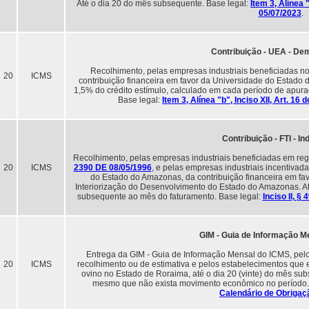
Até o dia 20 do mês subsequente. Base legal:
Item 3, Alínea 
05/07/2023
.
Contribuição - UEA - De
Recolhimento, pelas empresas industriais beneficiadas n
20
ICMS
contribuição financeira em favor da Universidade do Estado
1,5% do crédito estímulo, calculado em cada período de apur
Base legal:
Item 3, Alínea "b", Inciso XII, Art. 1
Contribuição - FTI - In
Recolhimento, pelas empresas industriais beneficiadas em reg
20
ICMS
2390 DE 08/05/1996
, e pelas empresas industriais incentiva
do Estado do Amazonas, da contribuição financeira em fa
Interiorização do Desenvolvimento do Estado do Amazonas. At
subsequente ao mês do faturamento. Base legal:
Inciso II, §
GIM - Guia de Informação M
Entrega da GIM - Guia de Informação Mensal do ICMS, pelos
20
ICMS
recolhimento ou de estimativa e pelos estabelecimentos que 
ovino no Estado de Roraima, até o dia 20 (vinte) do mês su
mesmo que não exista movimento econômico no período.
Calendário de Obrigaç