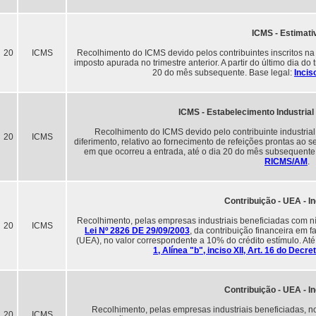
ICMS - Estimati
20
ICMS
Recolhimento do ICMS devido pelos contribuintes inscritos na 
imposto apurada no trimestre anterior. A partir do último dia do
20 do mês subsequente. Base legal:
Incis
ICMS - Estabelecimento Industrial
Recolhimento do ICMS devido pelo contribuinte industrial,
20
ICMS
diferimento, relativo ao fornecimento de refeições prontas ao s
em que ocorreu a entrada, até o dia 20 do mês subsequente
RICMS/AM
.
Contribuição - UEA - In
Recolhimento, pelas empresas industriais beneficiadas com ní
20
ICMS
Lei Nº 2826 DE 29/09/2003
, da contribuição financeira em
(UEA), no valor correspondente a 10% do crédito estímulo. At
1, Alínea "b", inciso XII, Art. 16 do Dec
Contribuição - UEA - In
Recolhimento, pelas empresas industriais beneficiadas, 
20
ICMS