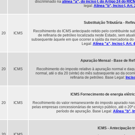
discriminado na
alínea "a", do inciso I, do Artigo 24 do RI
legal:
Alínea "b", Inciso I, Ar
Substituição Tributária - Refi
Recolhimento do ICMS antecipado retido pelo contribuinte sub
20
ICMS
de refinaria de petróleo localizada neste Estado, sem atual
subsequente àquele em que ocorrer a saída da mercadoria do e
Legal:
Alínea "a", Inciso I, Art
Apuração Mensal - Base de Refi
20
ICMS
Recolhimento do imposto relativo à apuração normal e daqu
normal, até o dia 20 (vinte) do mês subsequente ao da ocorr
refinaria de petróleo. Base Legal:
Incis
ICMS Fornecimento de energia elétri
20
ICMS
Recolhimento do valor remanescente do imposto apurado nas o
pelas empresas concessionárias de serviço público, até o 20
período de apuração. Base Legal:
Alínea "b", 
ICMS - Antecipação tr
20
ICMS