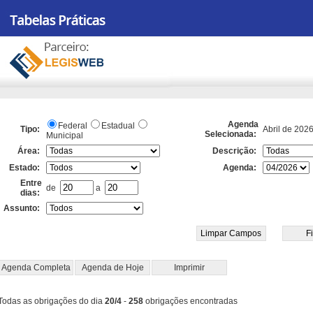
Agenda
Federal
Estadual
Tipo:
Abril de 202
Selecionada:
Municipal
Área:
Descrição:
Estado:
Agenda:
Entre
de
a
dias:
Assunto:
Agenda Completa
Agenda de Hoje
Imprimir
Todas as obrigações do dia
20/4
-
258
obrigações encontradas