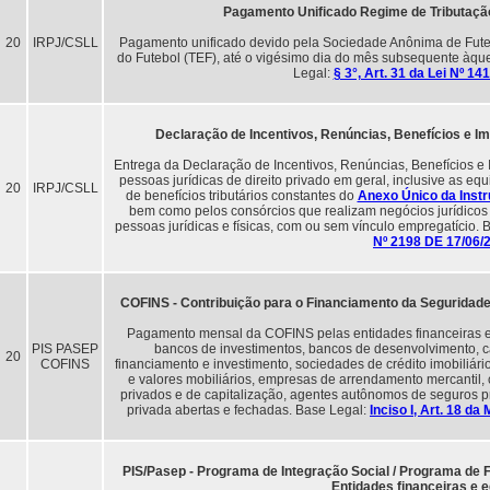
Pagamento Unificado Regime de Tributação
20
IRPJ/CSLL
Pagamento unificado devido pela Sociedade Anônima de Futeb
do Futebol (TEF), até o vigésimo dia do mês subsequente àque
Legal:
§ 3°, Art. 31 da Lei Nº 1
Declaração de Incentivos, Renúncias, Benefícios e Im
Entrega da Declaração de Incentivos, Renúncias, Benefícios e 
pessoas jurídicas de direito privado em geral, inclusive as e
20
IRPJ/CSLL
de benefícios tributários constantes do
Anexo Único da Inst
bem como pelos consórcios que realizam negócios jurídicos 
pessoas jurídicas e físicas, com ou sem vínculo empregatício.
Nº 2198 DE 17/06/
COFINS - Contribuição para o Financiamento da Seguridade 
Pagamento mensal da COFINS pelas entidades financeiras e
PIS PASEP
bancos de investimentos, bancos de desenvolvimento, c
20
COFINS
financiamento e investimento, sociedades de crédito imobiliário,
e valores mobiliários, empresas de arrendamento mercantil,
privados e de capitalização, agentes autônomos de seguros pr
privada abertas e fechadas. Base Legal:
Inciso I, Art. 18 d
PIS/Pasep - Programa de Integração Social / Programa de 
Entidades financeiras e 