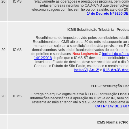
20
ICMS
relativamente às operações e prestações próprias, bem como 
pelas empresas inscritas no CAD-ICMS que desenvolvam 
telecomunicações com fio, sem fio ou por satélite, até o dia 
1º do Decreto Nº 9250 DE
ICMS Substituição Tributária - Produ
Recolhimento do imposto devido pelos contribuintes substi
Recolhimento do ICMS até o dia 20 do mês subsequente ao da
mercadorias sujeitas à substituição tributária previstas no RI
20
ICMS
demais combustíveis e lubrificantes derivados de petróleo e 
de petróleo e suas bases.
Nota Legisweb:
O
inciso I da cláu
14/12/2018
dispõe que o ICMS-ST devido por contribuinte su
inscrito no Estado de destino, deve ser recolhido até o di
Contudo, o Estado de São Paulo, estabelece o recolhimento 
Inciso VI, Art. 2º
e
§ 1º, Art.3º, A
EFD - Escrituração Fisc
Entrega do arquivo digital relativo à EFD - Escrituração Fiscal
20
ICMS
informações necessárias à apuração do ICMS e do IPI, bem com
referente ao mês anterior. Até o dia 20 do mês subsequente 
CAT Nº 147 DE 27/0
ICMS Normal (CPR 