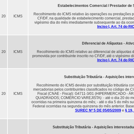
Estabelecimentos Comercial / Prestador de S
Recolhimento do ICMS relativo às operações ou prestações pró
20
ICMS
CF/DF, na qualidade de estabelecimento comercial, prestado
vigésimo dia do mês imediatamente subsequente ao da ocorr
Inciso I, Art. 74 do R
Diferencial de Alíquotas - Ativo
20
ICMS
Recolhimento do ICMS relativo ao diferencial de alíquotas d
promovida por contribuinte inscrito no CF/DF, até o vigésimo
Inciso I, Art. 74 do R
Substituição Tributária - Aquisições int
Recolhimento do ICMS devido por substituição tributária co
mercadorias pelos contribuintes classificados no código de C
20
ICMS
Fiscal (CNAE - Fiscal): G4711-3/01 (HIPERMERCADO -
QUADRADOS; COMÉRCIO VAREJISTA): - até o dia 20 do mês, 
ocorridas na primeira quinzena do mês; - até o dia 5 do mês su
Federal ocorridas na segunda quinzena do mês anterior. Base
SUREC Nº 5 DE 05/05/2009
e
§ 19,
Substituição Tributária - Aquisições interestad