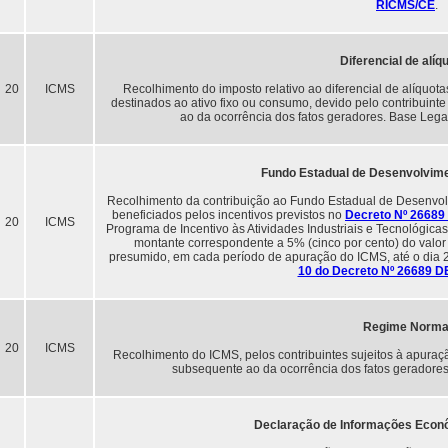
RICMS/CE
.
Diferencial de alíq
20
ICMS
Recolhimento do imposto relativo ao diferencial de alíquot
destinados ao ativo fixo ou consumo, devido pelo contribuint
ao da ocorrência dos fatos geradores. Base Lega
Fundo Estadual de Desenvolvimen
Recolhimento da contribuição ao Fundo Estadual de Desenvolvi
beneficiados pelos incentivos previstos no
Decreto Nº 26689
20
ICMS
Programa de Incentivo às Atividades Industriais e Tecnoló
montante correspondente a 5% (cinco por cento) do valor do
presumido, em cada período de apuração do ICMS, até o dia 
10 do Decreto Nº 26689 D
Regime Norma
20
ICMS
Recolhimento do ICMS, pelos contribuintes sujeitos à apuraçã
subsequente ao da ocorrência dos fatos geradore
Declaração de Informações Econô