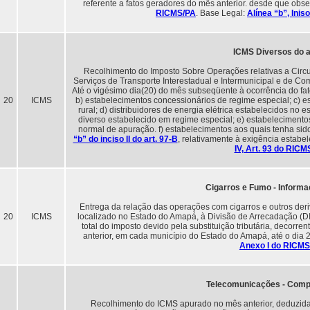
referente a fatos geradores do mês anterior. desde que obs
RICMS/PA
. Base Legal:
Alínea “b”, Inis
ICMS Diversos do a
Recolhimento do Imposto Sobre Operações relativas a Circ
Serviços de Transporte Interestadual e Intermunicipal e de Co
Até o vigésimo dia(20) do mês subseqüente à ocorrência do fato
20
ICMS
b) estabelecimentos concessionários de regime especial; c) e
rural; d) distribuidores de energia elétrica estabelecidos no 
diverso estabelecido em regime especial; e) estabelecimentos
normal de apuração. f) estabelecimentos aos quais tenha sido
“b” do inciso II do art. 97-B
, relativamente à exigência estabe
IV, Art. 93 do RIC
Cigarros e Fumo - Informa
Entrega da relação das operações com cigarros e outros deri
20
ICMS
localizado no Estado do Amapá, à Divisão de Arrecadação (DIV
total do imposto devido pela substituição tributária, decor
anterior, em cada município do Estado do Amapá, até o dia
Anexo I do RICM
Telecomunicações - Com
Recolhimento do ICMS apurado no mês anterior, deduzida 