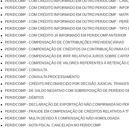
PER/DCOMP - COM CRÉDITO INFORMADO EM OUTRO PER/DCOMP - CAN
PER/DCOMP - COM CRÉDITO INFORMADO EM OUTRO PER/DCOMP - INFO
PER/DCOMP - COM CRÉDITO INFORMADO EM OUTRO PER/DCOMP - MATRIZ
PER/DCOMP - COM CRÉDITO INFORMADO EM OUTRO PER/DCOMP - PERÍ
PER/DCOMP - COM CRÉDITO INFORMADO EM OUTRO PER/DCOMP - TIPO 
PER/DCOMP - COM CRÉDITO JÁ INFORMADO EM PER/DCOMP ANTERIOR
PER/DCOMP - COMPENSAÇÃO DE CONTRIBUIÇÕES PREVIDENCIÁRIAS
PER/DCOMP - COMPENSAÇÃO DE CRÉDITOS DA CONTRIBUIÇÃO PARA O PI
PER/DCOMP - COMPENSAÇÃO DE IRRF RELATIVO A JUROS SOBRE CAPIT
PER/DCOMP - COMPENSAÇÃO DE VALORES REFERENTES À RETENÇÃO DE
PER/DCOMP - CONSULTA
PER/DCOMP - CONSULTA PROCESSAMENTO
PER/DCOMP - CRÉDITO RECONHECIDO POR DECISÃO JUDICIAL TRANSI
PER/DCOMP - DE SALDO NEGATIVO COM SOBREPOSIÇÃO DE PERÍODO D
PER/DCOMP - DÉBITOS
PER/DCOMP - DECLARAÇÃO DE EXPORTAÇÃO NÃO CONFIRMADA NO PE
PER/DCOMP - FRAUDE EM COMPENSAÇÃO DE CRÉDITOS RELATIVOS A T
PER/DCOMP - MULTA DEVIDO À COMPENSAÇÃO NÃO HOMOLOGADA
PER/DCOMP - NOTA FISCAL CANCELADA NO PER/DCOMP